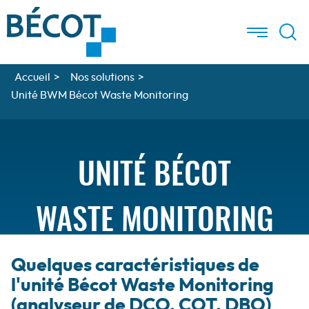
Aller à la recherche
Aller au texte
Aller au menu
Menu
Menu
Recherc
Passer
principal
au
contenu
Accueil
>
Nos solutions
>
Unité BWM Bécot Waste Monitoring
UNITÉ BÉCOT
WASTE MONITORING
Quelques caractéristiques de
l'unité Bécot Waste Monitoring
ANALYSEUR DE DCO,
(analyseur de DCO, COT, DBO)