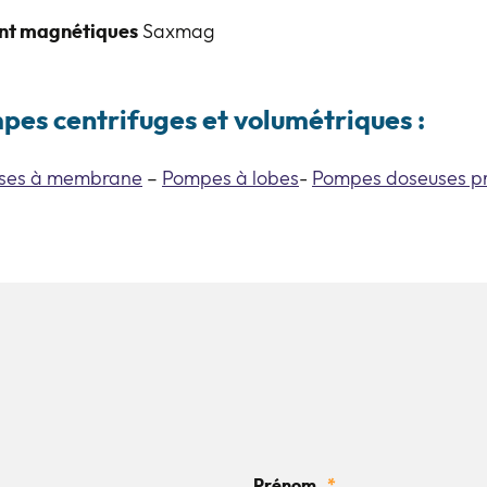
ent magnétiques
Saxmag
pes centrifuges et volumétriques :
ses à membrane
–
Pompes à lobes
-
Pompes doseuses pr
Prénom
*