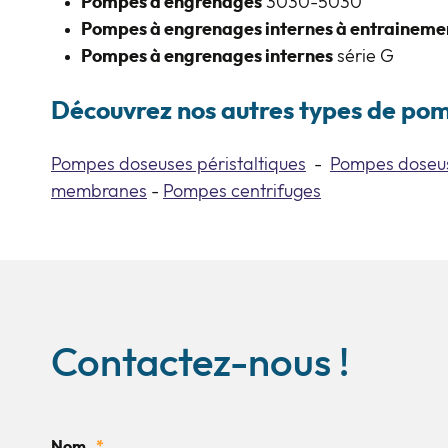
Pompes à engrenages
3030-5030
Pompes à engrenages internes à entrainem
Pompes à engrenages internes
série G
Découvrez nos autres types de pom
Pompes doseuses péristaltiques
-
Pompes doseu
membranes
-
Pompes centrifuges
Contactez-nous !
Nom
*