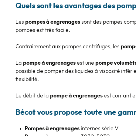
Quels sont les avantages des pom
Les
pompes à engrenages
sont des pompes compac
pompes est très facile.
Contrairement aux pompes centrifuges, les
pompe
La
pompe à engrenages
est une
pompe volumét
possible de pomper des liquides à viscosité inféri
flexibilité.
Le débit de la
pompe à engrenages
est contant et
Bécot vous propose toute une gam
Pompes à engrenages
internes série V