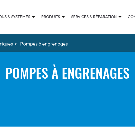
ONS & SYSTÈMES
PRODUITS
SERVICES & RÉPARATION
CO
riques
>
Pompes à engrenages
POMPES À ENGRENAGES