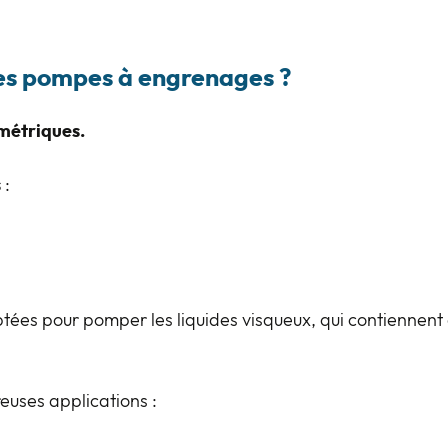
 des pompes à engrenages
?
métriques.
s
:
es pour pomper les liquides visqueux, qui contiennent de
uses applications :