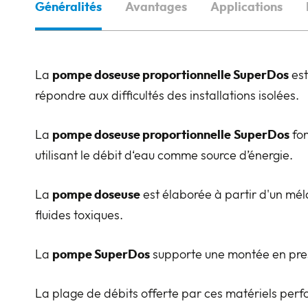
Généralités
Avantages
Applications
La
pompe doseuse proportionnelle SuperDos
est
répondre aux difficultés des installations isolées.
La
pompe doseuse proportionnelle
SuperDos
fon
utilisant le débit d‘eau comme source d’énergie.
La
pompe doseuse
est élaborée à partir d'un mé
fluides toxiques.
La
pompe SuperDos
supporte une montée en press
La plage de débits offerte par ces matériels perfo