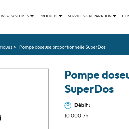
ONS & SYSTÈMES
PRODUITS
SERVICES & RÉPARATION
CO
riques
>
Pompe doseuse proportionnelle SuperDos
Pompe doseu
SuperDos
Débit :
10 000 l/h