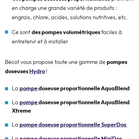
en charge une grande variété de produits :
engrais, chlore, acides, solutions nutritives, etc.
Ce sont
des pompes volumétriques
faciles à
entretenir et à installer
Bécot vous propose toute une gamme de
pompes
doseuses
Hydro
!
La
pompe
doseuse proportionnelle AquaBlend
La
pompe
doseuse proportionnelle AquaBlend
Xtreme
La
pompe doseuse proportionnelle SuperDos
La
pompe doseuse proportionnelle MiniDos