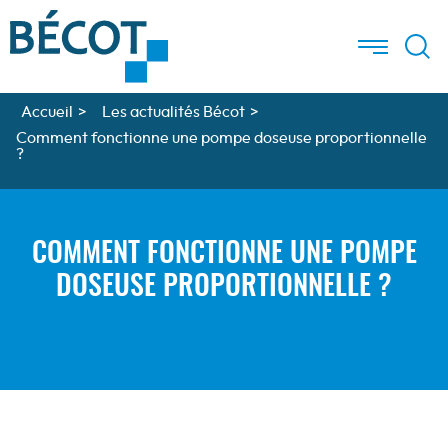
Aller à la recherche
Aller au texte
Aller au menu
Menu
Menu
Recherc
Passer
principal
au
contenu
Accueil
>
Les actualités Bécot
>
Comment fonctionne une pompe doseuse proportionnelle
?
COMMENT FONCTIONNE UNE POMPE
DOSEUSE PROPORTIONNELLE ?