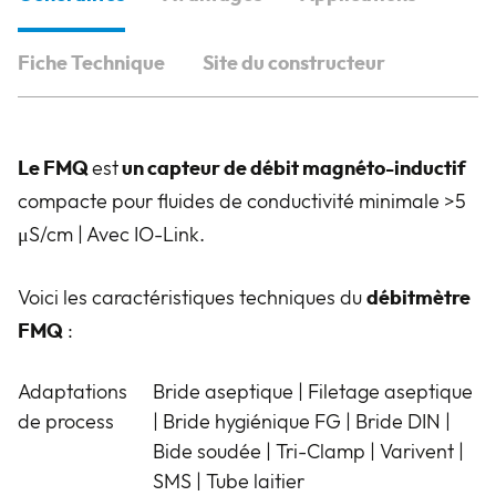
Fiche Technique
Site du constructeur
Le FMQ
est
un capteur de débit magnéto-inductif
compacte pour fluides de conductivité minimale >5
μS/cm | Avec IO-Link.
Voici les caractéristiques techniques du
débitmètre
FMQ
:
Adaptations
Bride aseptique | Filetage aseptique
de process
| Bride hygiénique FG | Bride DIN |
Bide soudée | Tri-Clamp | Varivent |
SMS | Tube laitier