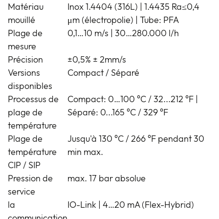
Matériau
Inox 1.4404 (316L) | 1.4435 Ra≤0,4
mouillé
μm (électropolie) | Tube: PFA
Plage de
0,1…10 m/s | 30…280.000 l/h
mesure
Précision
±0,5% ± 2mm/s
Versions
Compact / Séparé
disponibles
Processus de
Compact: 0…100 °C / 32...212 °F |
plage de
Séparé: 0...165 °C / 329 °F
température
Plage de
Jusqu'à 130 °C / 266 °F pendant 30
température
min max.
CIP / SIP
Pression de
max. 17 bar absolue
service
la
IO-Link | 4…20 mA (Flex-Hybrid)
communication