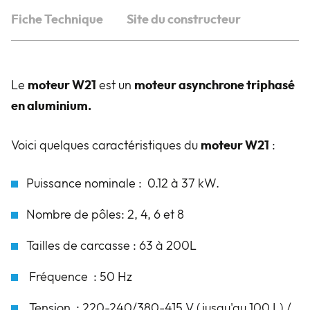
Fiche Technique
Site du constructeur
Le
moteur W21
est un
moteur asynchrone triphasé
en aluminium.
Voici quelques caractéristiques du
moteur W21
:
Puissance nominale : 0.12 à 37 kW.
Nombre de pôles: 2, 4, 6 et 8
Tailles de carcasse : 63 à 200L
Fréquence : 50 Hz
Tension : 220-240/380-415 V (jusqu'au 100 L) /